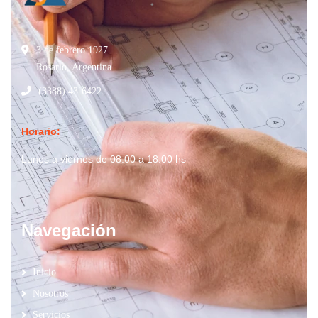
3 de febrero 1927
Rosario, Argentina
(3388) 43-6422
Horario:
Lunes a viernes de 08:00 a 18:00 hs
Navegación
Inicio
Nosotros
Servicios