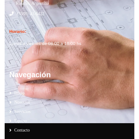
Rosario, Argentina
(3388) 43-6422
Horario:
Lunes a viernes de 08:00 a 18:00 hs
Navegación
Inicio
Nosotros
Servicios
Equipo
Contacto